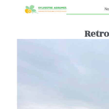
No
Retro