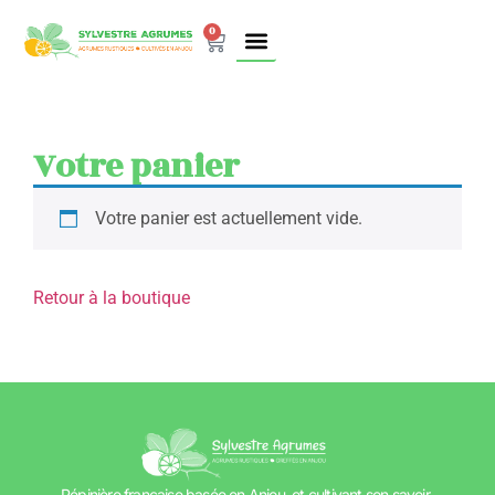
0
NOTRE BOUTIQUE
NOTRE HISTOIRE
NOS ÉVÉNEMENTS
NOUS CONTACTER
Votre panier
Votre panier est actuellement vide.
Retour à la boutique
Pépinière française basée en Anjou, et cultivant son savoir-